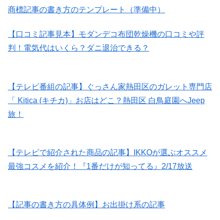
商標記事の書き方のテンプレート（準備中）
【口コミ記事見本】モダンデコ布団乾燥機の口コミや評
判！電気代はいくら？ダニ退治できる？
【テレビ番組の記事】ぐっさん家熱田区のガレット専門店
「 Kitica (キチカ)」お店はどこ？熱田区 白鳥庭園へJeep
旅！
【テレビで紹介された商品の記事】IKKOが選ぶオススメ
最強コスメを紹介！『1番だけが知ってる』2/17放送
【記事の書き方の具体例】お出掛け系の記事