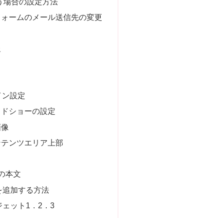
を使う場合の設定方法
フォームのメール送信先の変更
報
ザイン設定
イドショーの設定
画像
ンテンツエリア上部
の本文
を追加する方法
ェット1．2．3