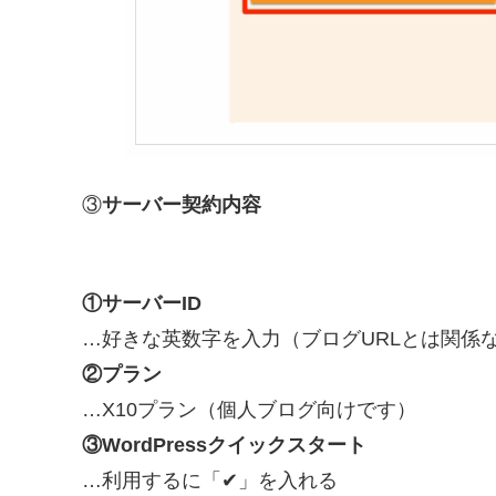
③
サーバー契約内容
①サーバーID
…好きな英数字を入力（ブログURLとは関係な
②プラン
…X10プラン（個人ブログ向けです）
③WordPressクイックスタート
…利用するに「✔」を入れる